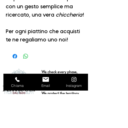
con un gesto semplice ma
ricercato, una vera
chiccheria
!
Per ogni piattino che acquisti
te ne regaliamo uno noi!
We check every phase,
we certify the supply chain,
we bear witness to a
Chiama
Email
Instagram
centuries-old tradition.
We protect the territory
Sabina DOP certified,
with sustainable practices
with low environmental
impact.
We guarantee a production
of
high quality which is bound to