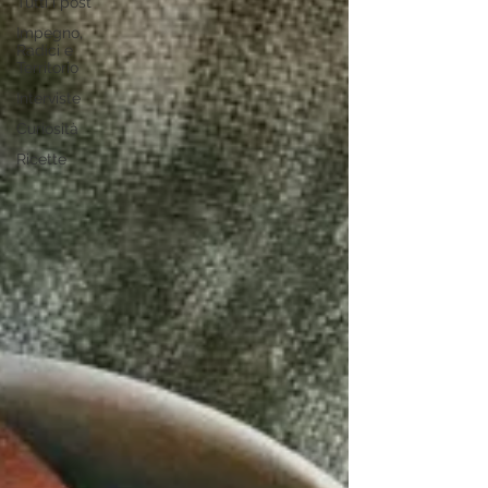
Tutti i post
Impegno,
Radici e
Territorio
Interviste
Curiosità
Ricette