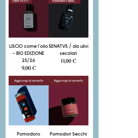
LIMITATO
Edizione Limitata
LISCIO come l’olio
SENATVS / da ulivi
- BIO EDIZIONE
secolari
25/26
Prezzo
11,00 €
Prezzo
9,00 €
Aggiungi al carrello
Aggiungi al carrello
Pomodoro
Pomodori Secchi