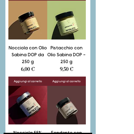
Nocciola con Olio
Pistacchio con
Sabina DOP da
Olio Sabina DOP -
250 g
250 g
Prezzo
Prezzo
6,00 €
9,50 €
Aggiungi al carrello
Aggiungi al carrello
Nocciola 55%
Fondente con