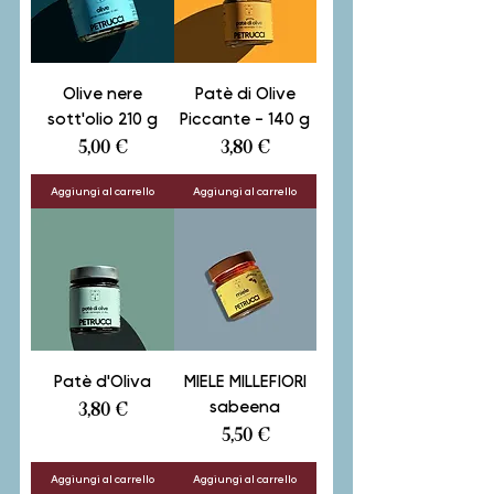
Olive nere
Patè di Olive
sott'olio 210 g
Piccante - 140 g
Prezzo
Prezzo
5,00 €
3,80 €
Aggiungi al carrello
Aggiungi al carrello
Patè d'Oliva
MIELE MILLEFIORI
sabeena
Prezzo
3,80 €
Prezzo
5,50 €
Aggiungi al carrello
Aggiungi al carrello