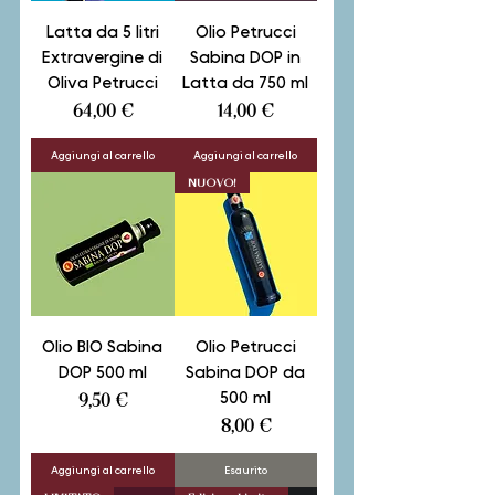
Latta da 5 litri
Olio Petrucci
Extravergine di
Sabina DOP in
Oliva Petrucci
Latta da 750 ml
Prezzo
Prezzo
64,00 €
14,00 €
Aggiungi al carrello
Aggiungi al carrello
NUOVO!
Olio BIO Sabina
Olio Petrucci
DOP 500 ml
Sabina DOP da
500 ml
Prezzo
9,50 €
Prezzo
8,00 €
Aggiungi al carrello
Esaurito