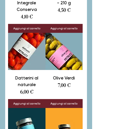
Integrale
- 210 g
Conserva
Prezzo
4,50 €
Prezzo
4,10 €
Aggiungi al carrello
Aggiungi al carrello
Datterini al
Olive Verdi
naturale
Prezzo
7,00 €
Prezzo
6,00 €
Aggiungi al carrello
Aggiungi al carrello