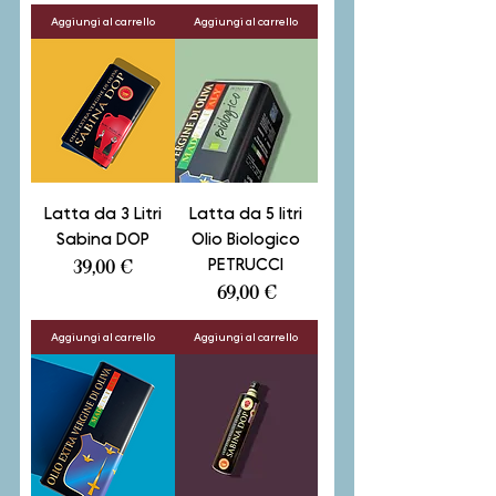
Aggiungi al carrello
Aggiungi al carrello
Latta da 3 Litri
Latta da 5 litri
Sabina DOP
Olio Biologico
PETRUCCI
Prezzo
39,00 €
Prezzo
69,00 €
Aggiungi al carrello
Aggiungi al carrello