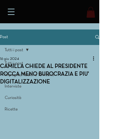
Post
Tutti i post
16 giu 2024
Tutti i post
CAMILLA CHIEDE AL PRESIDENTE
ROCCA MENO BUROCRAZIA E PIU'
Impegno, Radici e Territorio
DIGITALIZZAZIONE
Interviste
Curiosità
Ricette