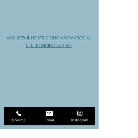
ACQUISTA IL NOSTRO OLIO AROMATICO AL 
PEPERONCINO SABINO
Chiama
Email
Instagram
peperoncino sabino
olio al peperoncino sabino