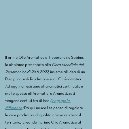
Il primo Olio Aromatico al Peperoncino Sabino, 
lo abbiamo presentato alla 
Fiera Mondiale del 
Peperoncino di Rieti 2022, 
insieme all'idea di un 
Disciplinare di Produzione sugli Oli Aromatici. 
Ad oggi non esistono oli aromatici certificati, e 
molto spesso oli Aromatici e Aromatizzati 
vengono confusi tra di loro 
(leggi qui la 
differenza)
 Da qui nasce l'esigenza di regolare 
le vere produzioni di qualità che valorizzano il 
territorio,  creando il primo Olio Aromatico al 