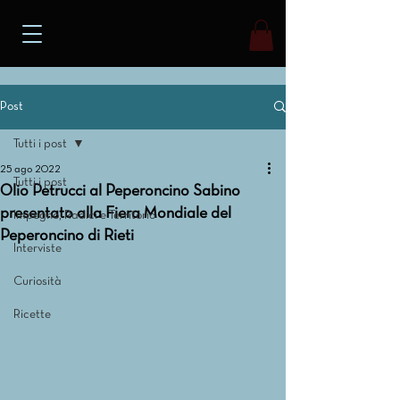
Post
Tutti i post
25 ago 2022
Tutti i post
Olio Petrucci al Peperoncino Sabino
presentato alla Fiera Mondiale del
Impegno, Radici e Territorio
Peperoncino di Rieti
Interviste
Curiosità
Ricette