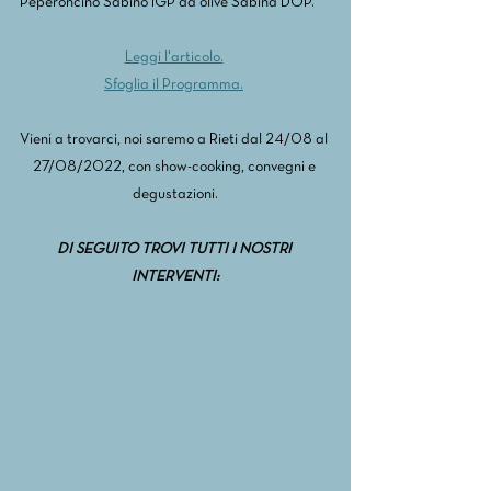
Peperoncino Sabino IGP da olive Sabina DOP.
Leggi l'articolo.
Sfoglia il Programma.
Vieni a trovarci, noi saremo a Rieti dal 24/08 al 
27/08/2022, con show-cooking, convegni e 
degustazioni.
DI SEGUITO TROVI TUTTI I NOSTRI 
INTERVENTI: